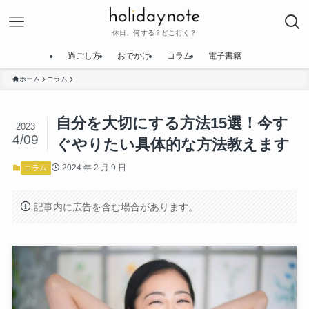
休日、何する？どこ行く？
過ごし方
おでかけ
コラム
電子書籍
ホーム
コラム
自分を大切にする方法15選！今す
2023
4/09
ぐやりたい具体的な方法教えます
2024 年 2 月 9 日
コラム
記事内に広告を含む場合があります。