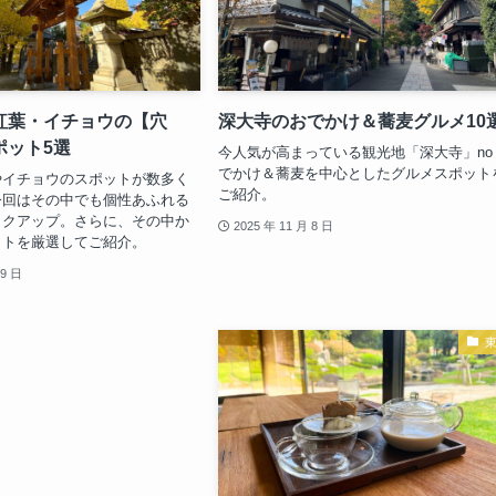
紅葉・イチョウの【穴
深大寺のおでかけ＆蕎麦グルメ10
ポット5選
今人気が高まっている観光地「深大寺」no
でかけ＆蕎麦を中心としたグルメスポット
やイチョウのスポットが数多く
ご紹介。
今回はその中でも個性あふれる
ックアップ。さらに、その中か
2025 年 11 月 8 日
ットを厳選してご紹介。
19 日