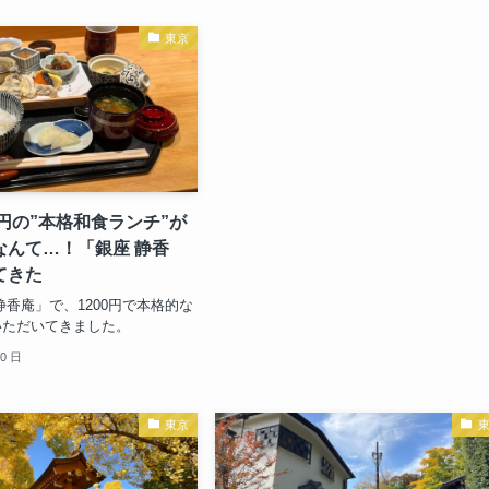
東京
0円の”本格和食ランチ”が
なんて…！「銀座 静香
てきた
静香庵」で、1200円で本格的な
いただいてきました。
10 日
東京