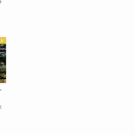
ト
東京
す
く