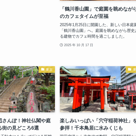
「鶴川香山園」で庭園を眺めなが
のカフェタイムが至福
2025年1月25日に開園した、新しい日本庭
「鶴川香山園」へ。庭園を眺めながら歴史
る建物でカフェ時間を過ごしました。
2025 年 10 月 17 日
東京
辺さんぽ！神社仏閣や庭
楽しみいっぱい「穴守稲荷神社」
る街の見どころ6選
参拝！千本鳥居に水みくじも