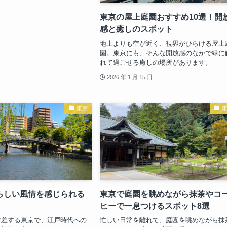
東京の屋上庭園おすすめ10選！開
感と癒しのスポット
地上よりも空が近く、視界がひらける屋上
園。東京にも、そんな開放感のなかで緑に
れて過ごせる癒しの場所があります。
2026 年 1 月 15 日
東京
らしい風情を感じられる
東京で庭園を眺めながら抹茶やコ
ヒーで一息つけるスポット8選
交差する東京で、江戸時代への
忙しい日常を離れて、庭園を眺めながら抹