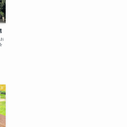
選
 お
を
東京