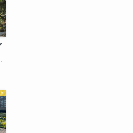
び
し
東京