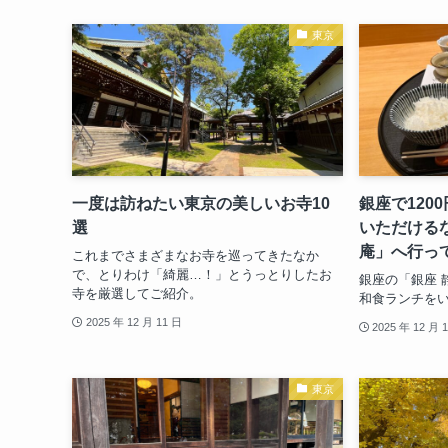
東京
一度は訪ねたい東京の美しいお寺10
銀座で120
選
いただける
庵」へ行っ
これまでさまざまなお寺を巡ってきたなか
で、とりわけ「綺麗…！」とうっとりしたお
銀座の「銀座 
寺を厳選してご紹介。
和食ランチを
2025 年 12 月 11 日
2025 年 12 月 
東京