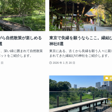
がら自然散策が楽しめる
東京で良縁を願うならここ。縁結
選
神社8選
ら、深い緑に囲まれて自然散策
東京にある、古くから良縁を願う人々に親
ポットをご紹介します。
まれてきた縁結びの神社をご紹介します。
6 日
2026 年 1 月 20 日