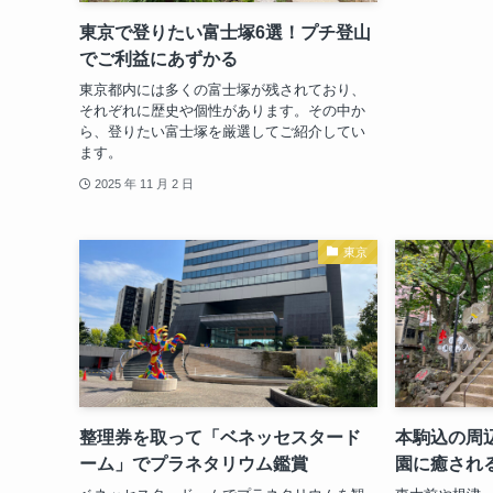
東京で登りたい富士塚6選！プチ登山
でご利益にあずかる
東京都内には多くの富士塚が残されており、
それぞれに歴史や個性があります。その中か
ら、登りたい富士塚を厳選してご紹介してい
ます。
2025 年 11 月 2 日
東京
整理券を取って「ベネッセスタード
本駒込の周
ーム」でプラネタリウム鑑賞
園に癒され