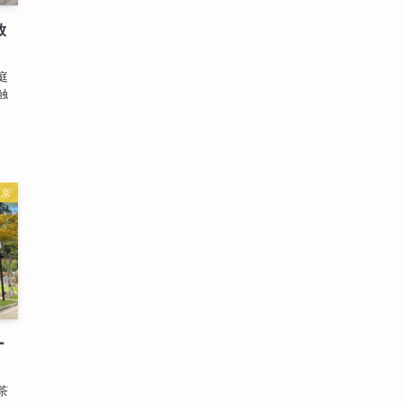
放
庭
触
東京
ー
茶