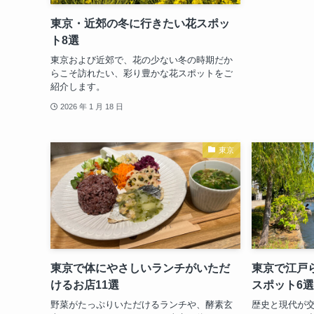
東京・近郊の冬に行きたい花スポッ
ト8選
東京および近郊で、花の少ない冬の時期だか
らこそ訪れたい、彩り豊かな花スポットをご
紹介します。
2026 年 1 月 18 日
東京
東京で体にやさしいランチがいただ
東京で江戸
けるお店11選
スポット6選
野菜がたっぷりいただけるランチや、酵素玄
歴史と現代が