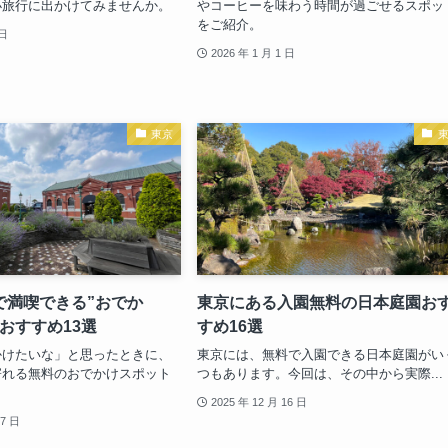
小旅行に出かけてみませんか。
やコーヒーを味わう時間が過ごせるスポッ
をご紹介。
 日
2026 年 1 月 1 日
東京
で満喫できる”おでか
東京にある入園無料の日本庭園お
おすすめ13選
すめ16選
かけたいな」と思ったときに、
東京には、無料で入園できる日本庭園がい
寄れる無料のおでかけスポット
つもあります。今回は、その中から実際...
2025 年 12 月 16 日
17 日