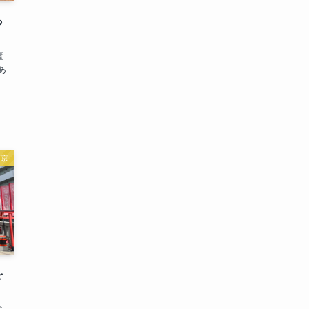
ら
園
あ
東京
を