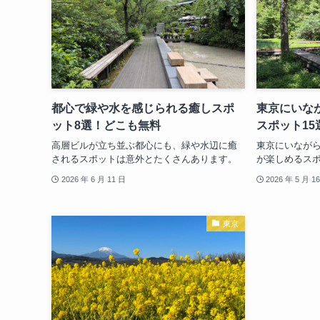
都心で緑や水を感じられる癒しスポ
東京にいな
ット8選！どこも無料
スポット15
高層ビルが立ち並ぶ都心にも、緑や水辺に癒
東京にいなが
されるスポットは意外とたくさんあります。
が楽しめるス
2026 年 6 月 11 日
2026 年 5 月 1
東京