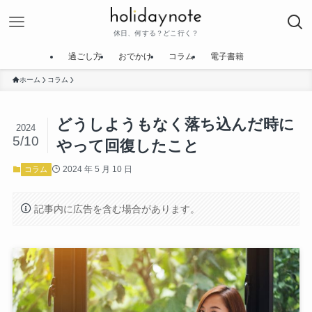
休日、何する？どこ行く？
過ごし方
おでかけ
コラム
電子書籍
ホーム
コラム
どうしようもなく落ち込んだ時に
2024
5/10
やって回復したこと
2024 年 5 月 10 日
コラム
記事内に広告を含む場合があります。