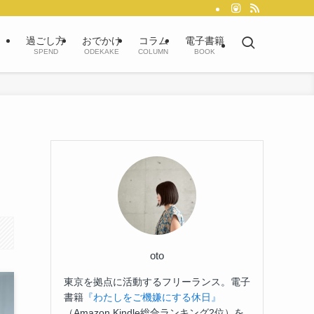
過ごし方
おでかけ
コラム
電子書籍
SPEND
ODEKAKE
COLUMN
BOOK
oto
東京を拠点に活動するフリーランス。電子
書籍
『わたしをご機嫌にする休日』
（Amazon Kindle総合ランキング2位）を