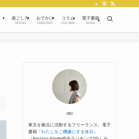
過ごし方
おでかけ
コラム
電子書籍
SPEND
ODEKAKE
COLUMN
BOOK
oto
東京を拠点に活動するフリーランス。電子
書籍
『わたしをご機嫌にする休日』
（Amazon Kindle総合ランキング2位）を