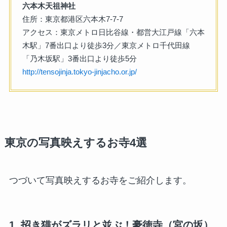
六本木天祖神社
住所：東京都港区六本木7-7-7
アクセス：東京メトロ日比谷線・都営大江戸線「六本
木駅」7番出口より徒歩3分／東京メトロ千代田線
「乃木坂駅」3番出口より徒歩5分
http://tensojinja.tokyo-jinjacho.or.jp/
東京の写真映えするお寺4選
つづいて写真映えするお寺をご紹介します。
1. 招き猫がズラリと並ぶ！豪徳寺（宮の坂）