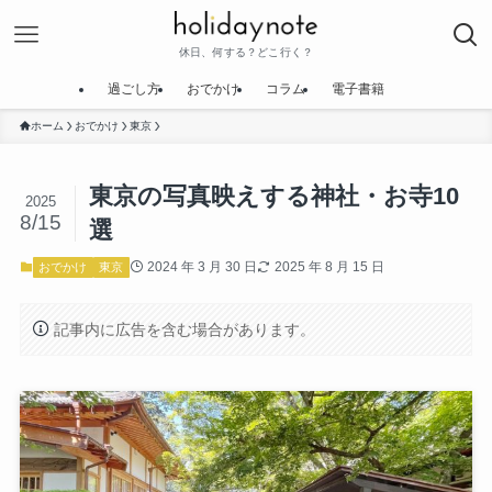
休日、何する？どこ行く？
過ごし方
おでかけ
コラム
電子書籍
ホーム
おでかけ
東京
東京の写真映えする神社・お寺10
2025
8/15
選
2024 年 3 月 30 日
2025 年 8 月 15 日
おでかけ
東京
記事内に広告を含む場合があります。