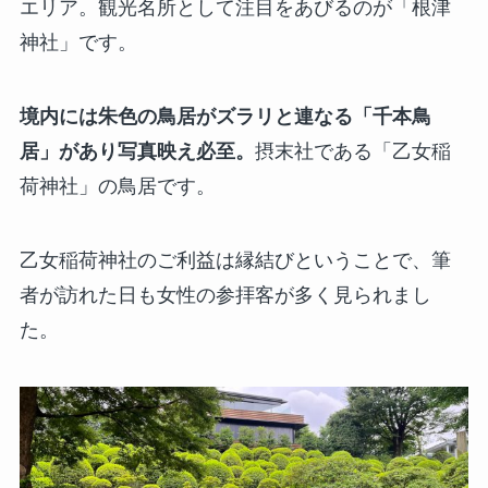
エリア。観光名所として注目をあびるのが「根津
神社」です。
境内には朱色の鳥居がズラリと連なる「千本鳥
居」があり写真映え必至。
摂末社である「乙女稲
荷神社」の鳥居です。
乙女稲荷神社のご利益は縁結びということで、筆
者が訪れた日も女性の参拝客が多く見られまし
た。