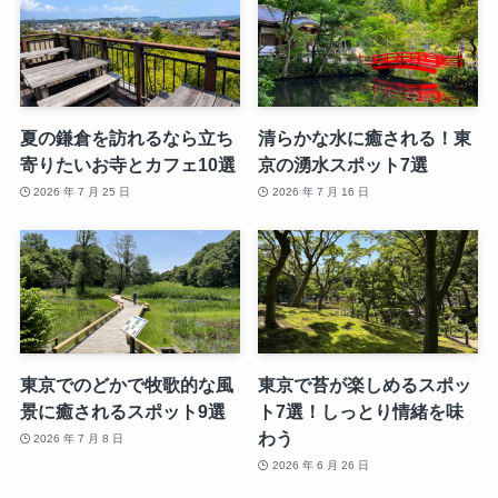
夏の鎌倉を訪れるなら立ち
清らかな水に癒される！東
寄りたいお寺とカフェ10選
京の湧水スポット7選
2026 年 7 月 25 日
2026 年 7 月 16 日
東京でのどかで牧歌的な風
東京で苔が楽しめるスポッ
景に癒されるスポット9選
ト7選！しっとり情緒を味
わう
2026 年 7 月 8 日
2026 年 6 月 26 日