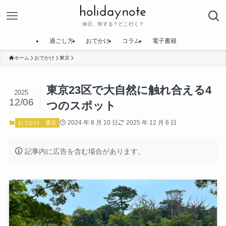
休日、何する？どこ行く？
過ごし方
おでかけ
コラム
電子書籍
ホーム
おでかけ
東京
東京23区で大自然に触れ合える4
2025
12/06
つのスポット
2024 年 8 月 10 日
2025 年 12 月 6 日
おでかけ
東京
記事内に広告を含む場合があります。