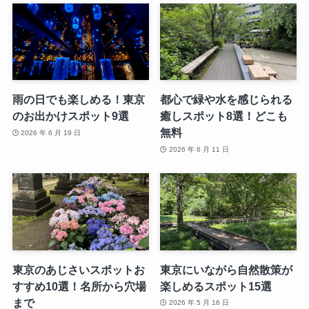
雨の日でも楽しめる！東京
都心で緑や水を感じられる
のお出かけスポット9選
癒しスポット8選！どこも
無料
2026 年 6 月 19 日
2026 年 6 月 11 日
東京のあじさいスポットお
東京にいながら自然散策が
すすめ10選！名所から穴場
楽しめるスポット15選
まで
2026 年 5 月 16 日