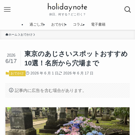
休日、何する？どこ行く？
過ごし方
おでかけ
コラム
電子書籍
ホーム
おでかけ
東京のあじさいスポットおすすめ
2026
6/17
10選！名所から穴場まで
2026 年 6 月 1 日
2026 年 6 月 17 日
おでかけ
記事内に広告を含む場合があります。