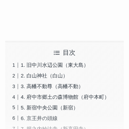
目次
1. 旧中川水辺公園（東大島）
2. 白山神社（白山）
3. 高幡不動尊（高幡不動）
4. 府中市郷土の森博物館（府中本町）
5. 新宿中央公園（新宿）
6. 京王井の頭線
7. 堀之内妙法寺（新高円寺）