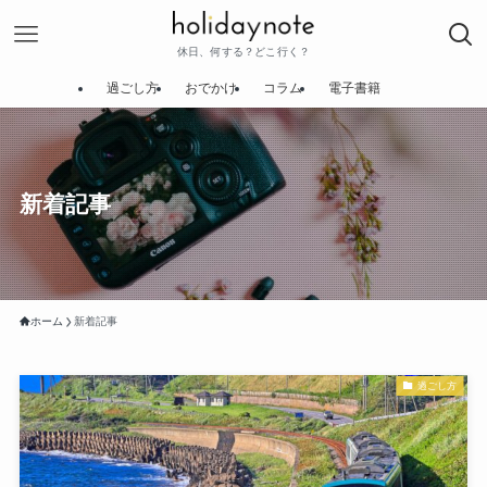
休日、何する？どこ行く？
過ごし方
おでかけ
コラム
電子書籍
新着記事
ホーム
新着記事
過ごし方