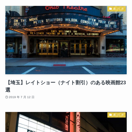
過ごし方
【埼玉】レイトショー（ナイト割引）のある映画館23
選
2019 年 7 月 12 日
過ごし方