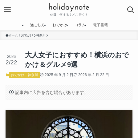
休日、何する？どこ行く？
過ごし方
おでかけ
コラム
電子書籍
ホーム
おでかけ
神奈川
大人女子におすすめ！横浜のおで
2026
2/22
かけ＆グルメ9選
2025 年 9 月 2 日
2026 年 2 月 22 日
おでかけ
神奈川
記事内に広告を含む場合があります。