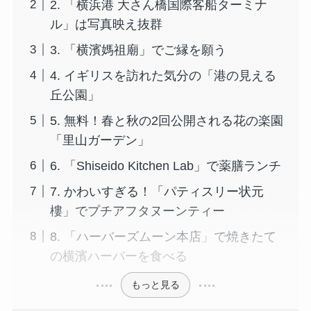
2. 「横浜港 大さん橋国際客船ターミナ
ル」は写真映え抜群
3. 「横濱媽祖廟」でご縁を願う
4. イギリスを訪れた気分の「港の見える
丘公園」
5. 無料！春と秋の2回公開される花の楽園
「里山ガーデン」
6. 「Shiseido Kitchen Lab」で薬膳ランチ
7. かわいすぎる！「パティスリー状元
樓」でプチアフタヌーンティー
8. 「ハーバーズムーン本店」で焼きたて
の横濱ハーバーを食べる
もっと見る