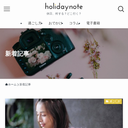
休日、何する？どこ行く？
過ごし方
おでかけ
コラム
電子書籍
新着記事
ホーム
新着記事
過ごし方