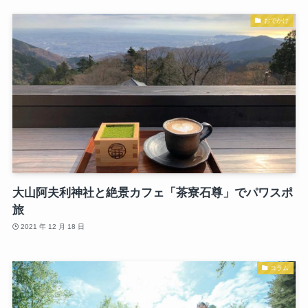
おでかけ
大山阿夫利神社と絶景カフェ「茶寮石尊」でパワスポ
旅
2021 年 12 月 18 日
コラム