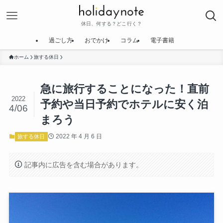
休日、何する？どこ行く？
過ごし方
おでかけ
コラム
電子書籍
ホーム
旅する休日
急に旅行することになった！直前
2022
予約や当日予約でホテルに安く泊
4/06
まろう
2022 年 4 月 6 日
旅する休日
記事内に広告を含む場合があります。