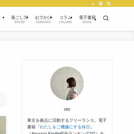
過ごし方
おでかけ
コラム
電子書籍
SPEND
ODEKAKE
COLUMN
BOOK
oto
東京を拠点に活動するフリーランス。電子
書籍
『わたしをご機嫌にする休日』
（Amazon Kindle総合ランキング2位）を