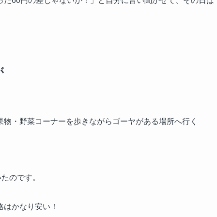
った60円の差じゃないか！」と自分に言い聞かせて、その日は
が
果物・野菜コーナーを歩きながらゴーヤがある場所へ行く
いたのです。
格はかなり安い！