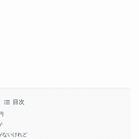
目次
円
が
がないけれど