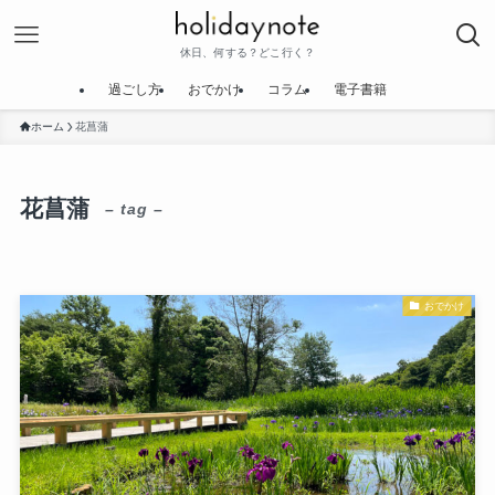
休日、何する？どこ行く？
過ごし方
おでかけ
コラム
電子書籍
ホーム
花菖蒲
花菖蒲
– tag –
おでかけ